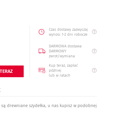
Czas dostawy zazwyczaj
wynosi 1-2 dni robocze
DARMOWA dostawa
DARMOWY
zwrot/wymiana
Kup teraz, zapłać
później
 TERAZ
lub w ratach
K
e są drewniane szydełka, u nas kupisz w podobnej