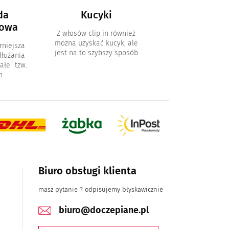
da
Kucyki
Włosy ombr
owa
Z włosów clip in również
Tradycyjne zestawy 
można uzyskać kucyk, ale
in w kolorach omb
rniejsza
jest na to szybszy sposób
łużania
ałe” tzw.
n
Biuro obsługi klienta
masz pytanie ? odpisujemy błyskawicznie
biuro@doczepiane.pl