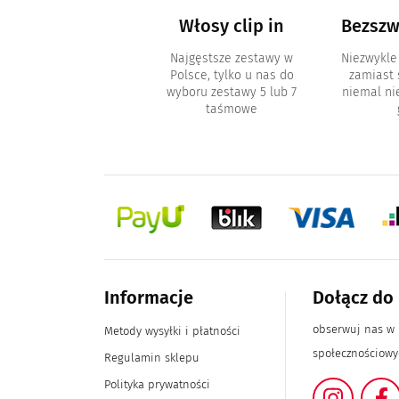
Akcesoria i
Włosy clip in
Bezszw
kosmetyki
Najgęstsze zestawy w
Niezwykle
Polsce, tylko u nas do
zamiast
metyki do pielęgnacji
wyboru zestawy 5 lub 7
niemal n
sów i akcesoria typu
taśmowe
inki, paski z klejem
Informacje
Dołącz do
obserwuj nas w
Metody wysyłki i płatności
społecznościow
Regulamin sklepu
Polityka prywatności
Instag