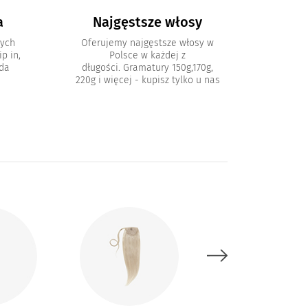
a
Najgęstsze włosy
nych
Oferujemy najgęstsze włosy w
p in,
Polsce w każdej z
oda
długości. Gramatury 150g,170g,
220g i więcej - kupisz tylko u nas