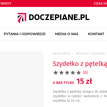
ZWROT
CZAS 
PYTANIA I ODPOWIEDZI
MEDIA O NAS
KONTAKT
Nasza oferta
Akcesoria i kosmetyki
Szydełko z pętelk
(0)
15 zł
U NAS TYLKO
Szydełko z pętelką służące do zakł
szydełko w całości wykonane z me
szydełka to 23 cm.