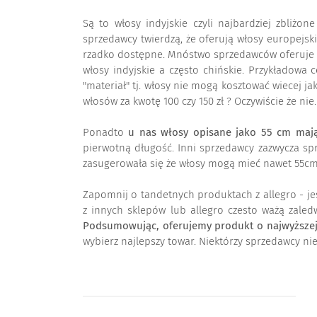
Są to włosy indyjskie czyli najbardziej zbliżon
sprzedawcy twierdzą, że oferują włosy europejski
rzadko dostępne. Mnóstwo sprzedawców oferuje "wło
włosy indyjskie a często chińskie. Przykładowa 
"materiał" tj. włosy nie mogą kosztować wiecej j
włosów za kwotę 100 czy 150 zł ? Oczywiście że ni
Ponadto
u nas włosy opisane jako 55 cm mają
pierwotną długość. Inni sprzedawcy zazwycza spr
zasugerowała się że włosy mogą mieć nawet 55cm. 
Zapomnij o tandetnych produktach z allegro - jeś
z innych sklepów lub allegro czesto ważą zale
Podsumowując, oferujemy produkt o najwyższej g
wybierz najlepszy towar. Niektórzy sprzedawcy ni