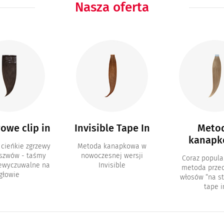
Nasza oferta
owe clip in
Invisible Tape In
Meto
kanapk
 cieńkie zgrzewy
Metoda kanapkowa w
 szwów - taśmy
nowoczesnej wersji
Coraz popula
iewyczuwalne na
Invisible
metoda przed
głowie
włosów “na st
tape i