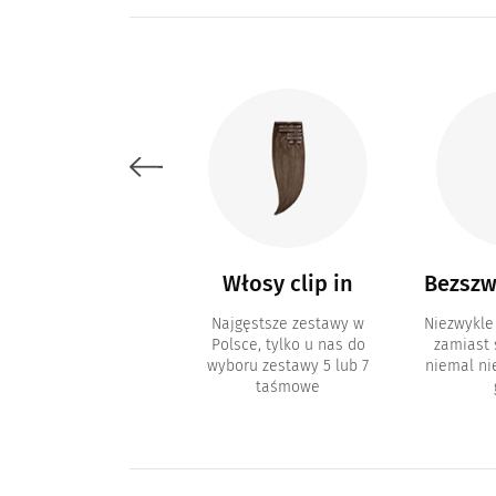
Akcesoria i
Włosy clip in
Bezszw
kosmetyki
Najgęstsze zestawy w
Niezwykle
Polsce, tylko u nas do
zamiast
metyki do pielęgnacji
wyboru zestawy 5 lub 7
niemal n
sów i akcesoria typu
taśmowe
inki, paski z klejem