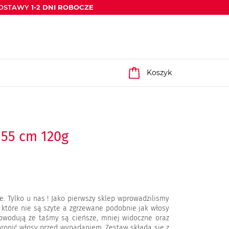
DOSTAWY
1-2 DNI ROBOCZE
Koszyk
 55 cm 120g
e. Tylko u nas ! Jako pierwszy sklep wprowadzilismy
e które nie są szyte a zgrzewane podobnie jak włosy
wodują że taśmy są cieńsze, mniej widoczne oraz
hronić włosy przed wypadaniem. Zestaw składa się z