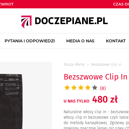
ZWROT
CZAS 
PYTANIA I ODPOWIEDZI
MEDIA O NAS
KONTAKT
Nasza oferta
Bezszwowe clip in
Bezszwowe Clip In
(8)
480 zł
U NAS TYLKO
Naturalne włosy clip in - bezszwow
włosy clip in bezszwowe czyli taki
do metody kanapkowej. Zgrzewy po
powinny znacznie lepiej niż szwy c