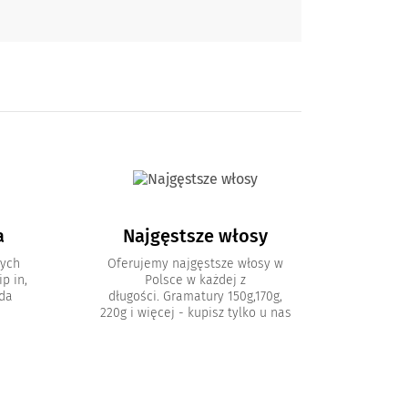
a
Najgęstsze włosy
nych
Oferujemy najgęstsze włosy w
p in,
Polsce w każdej z
oda
długości. Gramatury 150g,170g,
220g i więcej - kupisz tylko u nas