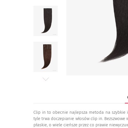
Clip in to obecnie najlepsza metoda na szybkie 
tyle trwa doczepianie włosów clip in. Bezszwowe w
płaskie, o wiele cieńsze przez co prawie niewycz