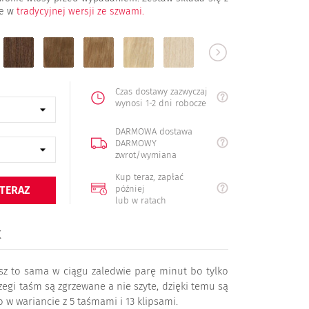
że w
tradycyjnej wersji ze szwami.
6
8
16
22
613
60
naturalny
jasny
ciemny
średni
jasny
b.jasny
brąz
brąz
blond
blond
blond
blond
Czas dostawy zazwyczaj
wynosi 1-2 dni robocze
DARMOWA dostawa
DARMOWY
zwrot/wymiana
Kup teraz, zapłać
później
 TERAZ
lub w ratach
K
isz to sama w ciągu zaledwie parę minut bo tylko
zegi taśm są zgrzewane a nie szyte, dzięki temu są
 w wariancie z 5 taśmami i 13 klipsami.