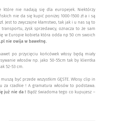
ie które nie nadają się dla europejek. Niektórzy
kich nie da się kupić poniżej 1000-1500 zł a i są
 Jest to zwyczajne kłamstwo, tak jak i u nas są to
, transportu, zysk sprzedawcy, oznacza to że sam
 się w Europie kobieta która odda np 50 cm swoich
pl nie owija w bawełnę.
awet po przycięciu końcówek włosy będą miały
isywanie włosów np. jako 50-55cm tak by klientka
ak 52-53 cm.
y muszą być przede wszystkim GĘSTE. Włosy clip in
u za rzadkie ! A gramatura włosów to podstawa.
 już nie da !
Bądź świadoma tego co kupujesz –