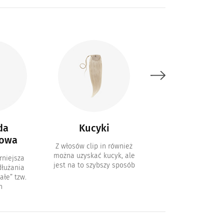
da
Kucyki
Włosy ombr
owa
Z włosów clip in również
Tradycyjne zestawy 
można uzyskać kucyk, ale
in w kolorach omb
rniejsza
jest na to szybszy sposób
łużania
ałe” tzw.
n