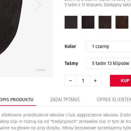
5 taśm z 13 klipsami. Dostępny tak
1
1B
2
4
czarny
b.ciemny
ciemny
średni
brąz
brąz
brąz
Kolor
Taśmy
KUP
OPIS PRODUKTU
ZADAJ PYTANIE
OPINIE KLIENTE
i efektowne przedłużenie włosów i/lub zagęszczenie włosów. Zrob
łosy clip in różnią się od "tradycyjnych" zestawów clip in tym że br
uwalne na głowie np przy dotyku. Włosy bezszwowe sprzedajemy tylko