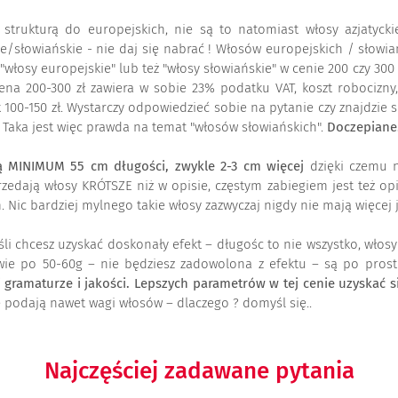
e strukturą do europejskich, nie są to natomiast włosy azjatyck
e/słowiańskie - nie daj się nabrać ! Włosów europejskich / słowiańs
sy europejskie" lub też "włosy słowiańskie" w cenie 200 czy 300 zł.
cena 200-300 zł zawiera w sobie 23% podatku VAT, koszt robocizny
ak 100-150 zł. Wystarczy odpowiedzieć sobie na pytanie czy znajdzie
e. Taka jest więc prawda na temat "włosów słowiańskich".
Doczepiane.
 MINIMUM 55 cm długości, zwykle 2-3 cm więcej
dzięki czemu n
zedają włosy KRÓTSZE niż w opisie, częstym zabiegiem jest też op
Nic bardziej mylnego takie włosy zazwyczaj nigdy nie mają więcej j
li chcesz uzyskać doskonały efekt – długośc to nie wszystko, włos
dwie po 50-60g – nie będziesz zadowolona z efektu – są po prost
ramaturze i jakości. Lepszych parametrów w tej cenie uzyskać się
e podają nawet wagi włosów – dlaczego ? domyśl się..
Najczęściej zadawane pytania