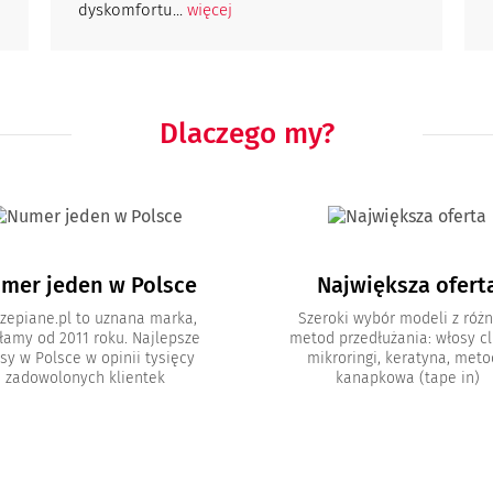
dyskomfortu...
więcej
Dlaczego my?
mer jeden w Polsce
Największa ofert
zepiane.pl to uznana marka,
Szeroki wybór modeli z róż
łamy od 2011 roku. Najlepsze
metod przedłużania: włosy cli
sy w Polsce w opinii tysięcy
mikroringi, keratyna, met
zadowolonych klientek
kanapkowa (tape in)