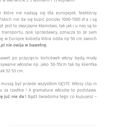
 w wariancie z 5 taśmami i 13 klipsami.
ie które nie nadają się dla europejek. Niektórzy
kich nie da się kupić poniżej 1000-1500 zł a i są
 Jest to zwyczajne kłamstwo, tak jak i u nas są to
, transportu, zysk sprzedawcy, oznacza to że sam
 się w Europie kobieta która odda np 50 cm swoich
pl nie owija w bawełnę.
awet po przycięciu końcówek włosy będą miały
isywanie włosów np. jako 50-55cm tak by klientka
ak 52-53 cm.
y muszą być przede wszystkim GĘSTE. Włosy clip in
u za rzadkie ! A gramatura włosów to podstawa.
 już nie da !
Bądź świadoma tego co kupujesz –