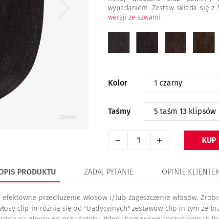
wypadaniem. Zestaw składa się z 
wersji ze szwami.
1
1B
2
4
czarny
b.ciemny
ciemny
średni
brąz
brąz
brąz
Kolor
Taśmy
KUP
OPIS PRODUKTU
ZADAJ PYTANIE
OPINIE KLIENTE
i efektowne przedłużenie włosów i/lub zagęszczenie włosów. Zrob
łosy clip in różnią się od "tradycyjnych" zestawów clip in tym że br