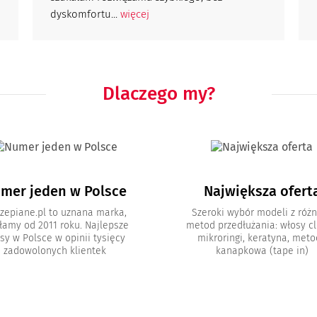
dyskomfortu...
więcej
Dlaczego my?
mer jeden w Polsce
Największa ofert
zepiane.pl to uznana marka,
Szeroki wybór modeli z róż
łamy od 2011 roku. Najlepsze
metod przedłużania: włosy cli
sy w Polsce w opinii tysięcy
mikroringi, keratyna, met
zadowolonych klientek
kanapkowa (tape in)