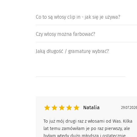
Co to są włosy clip in - jak się je używa?
Czy włosy można farbować?
Jaką długość / gramaturę wybrać?
Natalia
29.07.202
To już mój drugi raz z włosami od Was. Kilka
lat temu zamówiłam je po raz pierwszy, ale
byłam wtedy dużo młodsza i ostatecznie...