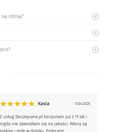
 się różnią?
ęcić?
Kasia
13.04.2026
Z usług Doczepiane.pl korzystam już z 11 lat i
nigdy nie zawiodłam się na jakości. Włosy są
piękne i miłe w dotyku. Polecam!