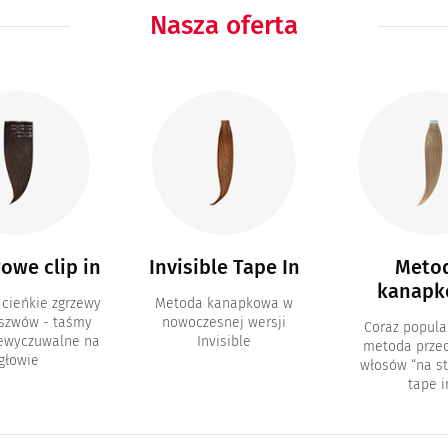
Nasza oferta
owe clip in
Invisible Tape In
Meto
kanapk
 cieńkie zgrzewy
Metoda kanapkowa w
 szwów - taśmy
nowoczesnej wersji
Coraz popula
iewyczuwalne na
Invisible
metoda przed
głowie
włosów “na st
tape i