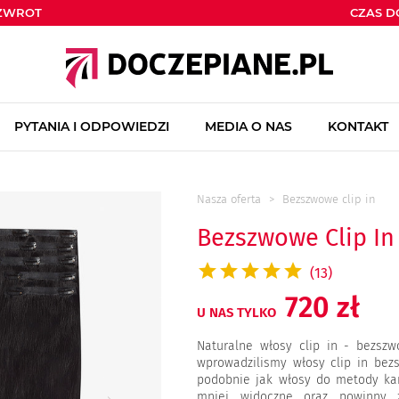
ZWROT
CZAS 
PYTANIA I ODPOWIEDZI
MEDIA O NAS
KONTAKT
Nasza oferta
Bezszwowe clip in
Bezszwowe Clip In
(13)
720 zł
U NAS TYLKO
Naturalne włosy clip in - bezszw
wprowadzilismy włosy clip in bez
podobnie jak włosy do metody ka
mniej widoczne oraz powinny z