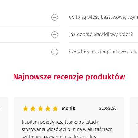
Co to są włosy bezszwowe, czym
Jak dobrać prawidłowy kolor?
Czy włosy można prostować / kr
Najnowsze recenzje produktów
Monia
6
25.05.2026
Kupiłam pojedynczą taśmę po latach
stosowania włosów clip in na wielu taśmach,
szukałam rozwiązania szybkiego, bez