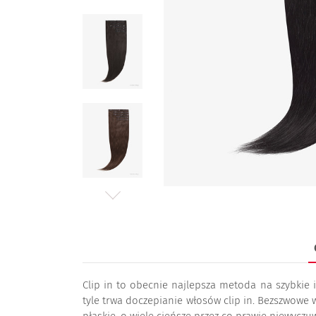
Clip in to obecnie najlepsza metoda na szybkie 
tyle trwa doczepianie włosów clip in. Bezszwowe w