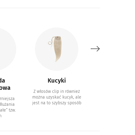
da
Kucyki
Włosy ombr
owa
Z włosów clip in również
Tradycyjne zestawy 
można uzyskać kucyk, ale
in w kolorach omb
rniejsza
jest na to szybszy sposób
łużania
ałe” tzw.
n