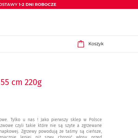
DOSTAWY
1-2 DNI ROBOCZE
Koszyk
 55 cm 220g
owe. Tylko u nas ! Jako pierwszy sklep w Polsce
szwowe czyli takie które nie są szyte a zgrzewane
napkowej. Zgrzewy powodują że taśmy są cieńsze,
nacznie lepiej niż szwy chronić włosy przed