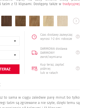
5 taśm z 13 klipsami. Dostępny także w
tradycyjnej
6
8
16
22
613
60
naturalny
jasny
ciemny
średni
jasny
b.jasny
brąz
brąz
blond
blond
blond
blond
Czas dostawy zazwyczaj
wynosi 1-2 dni robocze
DARMOWA dostawa
DARMOWY
zwrot/wymiana
Kup teraz, zapłać
później
 TERAZ
lub w ratach
K
isz to sama w ciągu zaledwie parę minut bo tylko
zegi taśm są zgrzewane a nie szyte, dzięki temu są