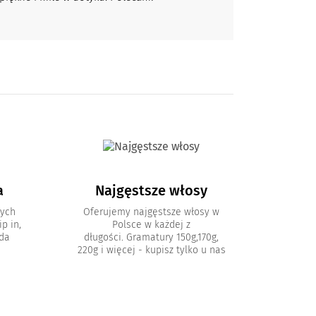
a
Najgęstsze włosy
nych
Oferujemy najgęstsze włosy w
p in,
Polsce w każdej z
oda
długości. Gramatury 150g,170g,
220g i więcej - kupisz tylko u nas