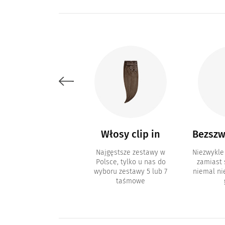
Akcesoria i
Włosy clip in
Bezszw
kosmetyki
Najgęstsze zestawy w
Niezwykle
Polsce, tylko u nas do
zamiast
metyki do pielęgnacji
wyboru zestawy 5 lub 7
niemal n
sów i akcesoria typu
taśmowe
inki, paski z klejem