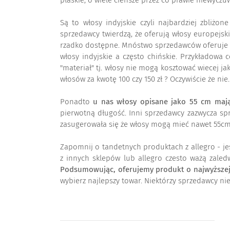
płaskie, o wiele cieńsze przez co prawie niewycz
Są to włosy indyjskie czyli najbardziej zbliżon
sprzedawcy twierdzą, że oferują włosy europejski
rzadko dostępne. Mnóstwo sprzedawców oferuje "wło
włosy indyjskie a często chińskie. Przykładowa 
"materiał" tj. włosy nie mogą kosztować wiecej j
włosów za kwotę 100 czy 150 zł ? Oczywiście że ni
Ponadto
u nas włosy opisane jako 55 cm mają
pierwotną długość. Inni sprzedawcy zazwycza spr
zasugerowała się że włosy mogą mieć nawet 55cm. 
Zapomnij o tandetnych produktach z allegro - jeś
z innych sklepów lub allegro czesto ważą zale
Podsumowując, oferujemy produkt o najwyższej g
wybierz najlepszy towar. Niektórzy sprzedawcy ni