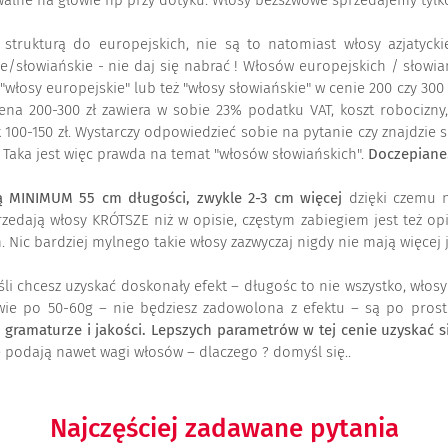
uwalne na głowie np przy dotyku. Włosy bezszwowe sprzedajemy tylko
e strukturą do europejskich, nie są to natomiast włosy azjatyck
e/słowiańskie - nie daj się nabrać ! Włosów europejskich / słowiańs
sy europejskie" lub też "włosy słowiańskie" w cenie 200 czy 300 zł.
cena 200-300 zł zawiera w sobie 23% podatku VAT, koszt robocizny
ak 100-150 zł. Wystarczy odpowiedzieć sobie na pytanie czy znajdzie
e. Taka jest więc prawda na temat "włosów słowiańskich".
Doczepiane.
 MINIMUM 55 cm długości, zwykle 2-3 cm więcej
dzięki czemu n
zedają włosy KRÓTSZE niż w opisie, częstym zabiegiem jest też op
Nic bardziej mylnego takie włosy zazwyczaj nigdy nie mają więcej j
li chcesz uzyskać doskonały efekt – długośc to nie wszystko, włos
dwie po 50-60g – nie będziesz zadowolona z efektu – są po prost
ramaturze i jakości. Lepszych parametrów w tej cenie uzyskać się
e podają nawet wagi włosów – dlaczego ? domyśl się..
Najczęściej zadawane pytania