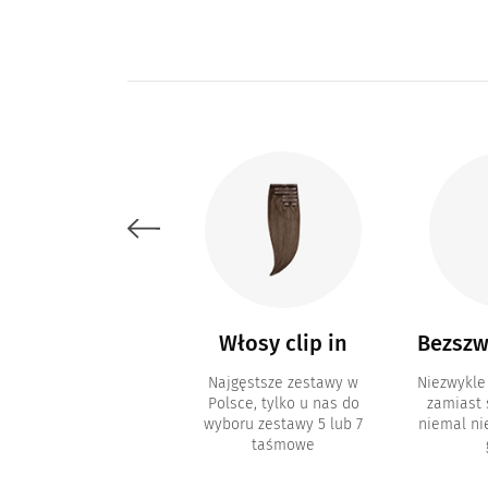
Akcesoria i
Włosy clip in
Bezszw
kosmetyki
Najgęstsze zestawy w
Niezwykle
Polsce, tylko u nas do
zamiast
metyki do pielęgnacji
wyboru zestawy 5 lub 7
niemal n
sów i akcesoria typu
taśmowe
inki, paski z klejem