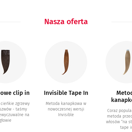
Nasza oferta
owe clip in
Invisible Tape In
Meto
kanapk
 cieńkie zgrzewy
Metoda kanapkowa w
 szwów - taśmy
nowoczesnej wersji
Coraz popula
iewyczuwalne na
Invisible
metoda przed
głowie
włosów “na st
tape i