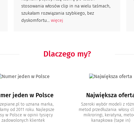
stosowania włosów clip in na wielu taśmach,
szukałam rozwiązania szybkiego, bez
dyskomfortu...
więcej
Dlaczego my?
mer jeden w Polsce
Największa ofert
zepiane.pl to uznana marka,
Szeroki wybór modeli z róż
łamy od 2011 roku. Najlepsze
metod przedłużania: włosy cli
sy w Polsce w opinii tysięcy
mikroringi, keratyna, met
zadowolonych klientek
kanapkowa (tape in)