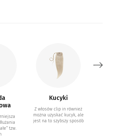
da
Kucyki
Włosy ombr
owa
Z włosów clip in również
Tradycyjne zestawy 
można uzyskać kucyk, ale
in w kolorach omb
rniejsza
jest na to szybszy sposób
łużania
ałe” tzw.
n