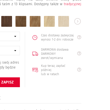
5 taśm z 13 klipsami. Dostępny także w
tradycyjnej
6
8
16
22
613
60
naturalny
jasny
ciemny
średni
jasny
b.jasny
brąz
brąz
blond
blond
blond
blond
Czas dostawy zazwyczaj
wynosi 1-2 dni robocze
DARMOWA dostawa
DARMOWY
zwrot/wymiana
j swój adres
Kup teraz, zapłać
gdy będzie
później
lub w ratach
ZAPISZ
K