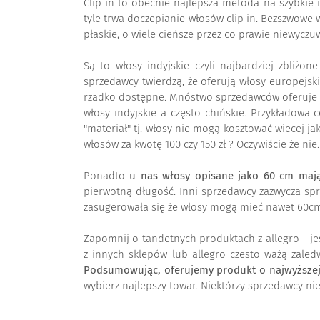
Clip in to obecnie najlepsza metoda na szybkie 
tyle trwa doczepianie włosów clip in. Bezszwowe w
płaskie, o wiele cieńsze przez co prawie niewycz
Są to włosy indyjskie czyli najbardziej zbliżon
sprzedawcy twierdzą, że oferują włosy europejski
rzadko dostępne. Mnóstwo sprzedawców oferuje "wło
włosy indyjskie a często chińskie. Przykładowa 
"materiał" tj. włosy nie mogą kosztować wiecej j
włosów za kwotę 100 czy 150 zł ? Oczywiście że ni
Ponadto
u nas włosy opisane jako 60 cm mają
pierwotną długość. Inni sprzedawcy zazwycza spr
zasugerowała się że włosy mogą mieć nawet 60cm. 
Zapomnij o tandetnych produktach z allegro - jeś
z innych sklepów lub allegro czesto ważą zale
Podsumowując, oferujemy produkt o najwyższej g
wybierz najlepszy towar. Niektórzy sprzedawcy ni