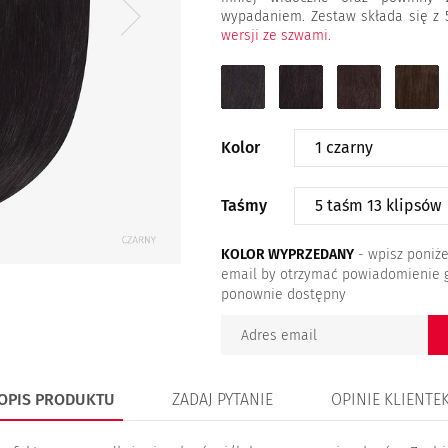
wypadaniem. Zestaw składa się z 
wersji ze szwami.
1
1B
2
4
czarny
b.ciemny
ciemny
średni
brąz
brąz
brąz
Kolor
Taśmy
KOLOR WYPRZEDANY
- wpisz poniże
email by otrzymać powiadomienie 
ponownie dostępny
OPIS PRODUKTU
ZADAJ PYTANIE
OPINIE KLIENTE