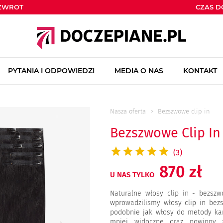
ZWROT
CZAS 
PYTANIA I ODPOWIEDZI
MEDIA O NAS
KONTAKT
Nasza oferta
Bezszwowe clip in
Bezszwowe Clip In
(3)
870 zł
U NAS TYLKO
Naturalne włosy clip in - bezszw
wprowadzilismy włosy clip in bez
podobnie jak włosy do metody ka
mniej widoczne oraz powinny z