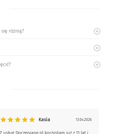
 się różnią?
ęcić?
Kasia
13.04.2026
Z usług Doczepiane.pl korzystam już z 11 lat i