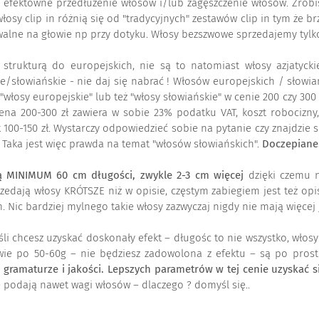
i efektowne przedłużenie włosów i/lub zagęszczenie włosów. Zrob
łosy clip in różnią się od "tradycyjnych" zestawów clip in tym że br
uwalne na głowie np przy dotyku. Włosy bezszwowe sprzedajemy tylko
e strukturą do europejskich, nie są to natomiast włosy azjatyck
e/słowiańskie - nie daj się nabrać ! Włosów europejskich / słowiańs
sy europejskie" lub też "włosy słowiańskie" w cenie 200 czy 300 zł.
cena 200-300 zł zawiera w sobie 23% podatku VAT, koszt robocizny
ak 100-150 zł. Wystarczy odpowiedzieć sobie na pytanie czy znajdzie
e. Taka jest więc prawda na temat "włosów słowiańskich".
Doczepiane.
 MINIMUM 60 cm długości, zwykle 2-3 cm więcej
dzięki czemu n
zedają włosy KRÓTSZE niż w opisie, częstym zabiegiem jest też opi
Nic bardziej mylnego takie włosy zazwyczaj nigdy nie mają więcej 
li chcesz uzyskać doskonały efekt – długośc to nie wszystko, włos
dwie po 50-60g – nie będziesz zadowolona z efektu – są po prost
ramaturze i jakości. Lepszych parametrów w tej cenie uzyskać się
e podają nawet wagi włosów – dlaczego ? domyśl się..