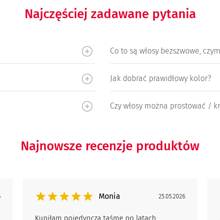
Najczęściej zadawane pytania
Co to są włosy bezszwowe, czym
Jak dobrać prawidłowy kolor?
Czy włosy można prostować / kr
Najnowsze recenzje produktów
Monia
6
25.05.2026
Kupiłam pojedynczą taśmę po latach