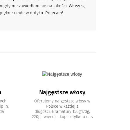
nigdy nie zawiodłam się na jakości. Włosy są
piękne i miłe w dotyku. Polecam!
a
Najgęstsze włosy
nych
Oferujemy najgęstsze włosy w
p in,
Polsce w każdej z
oda
długości. Gramatury 150g,170g,
220g i więcej - kupisz tylko u nas