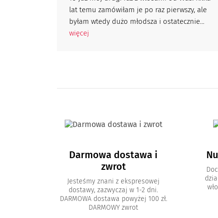
lat temu zamówiłam je po raz pierwszy, ale
byłam wtedy dużo młodsza i ostatecznie...
więcej
Darmowa dostawa i
Nu
zwrot
Doc
dzia
Jesteśmy znani z ekspresowej
wło
dostawy, zazwyczaj w 1-2 dni.
DARMOWA dostawa powyżej 100 zł.
DARMOWY zwrot