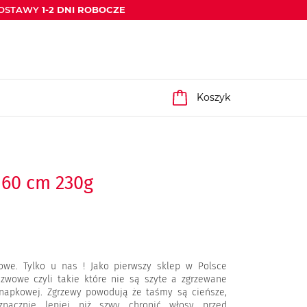
DOSTAWY
1-2 DNI ROBOCZE
Koszyk
 60 cm 230g
owe. Tylko u nas ! Jako pierwszy sklep w Polsce
szwowe czyli takie które nie są szyte a zgrzewane
napkowej. Zgrzewy powodują że taśmy są cieńsze,
nacznie lepiej niż szwy chronić włosy przed