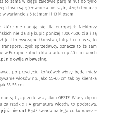
isz to sama w ciągu zaledwie parę minut bo tylko
zegi taśm są zgrzewane a nie szyte, dzięki temu są
 w wariancie z 5 taśmami i 13 klipsami.
ie które nie nadają się dla europejek. Niektórzy
kich nie da się kupić poniżej 1000-1500 zł a i są
 Jest to zwyczajne kłamstwo, tak jak i u nas są to
, transportu, zysk sprzedawcy, oznacza to że sam
 się w Europie kobieta która odda np 50 cm swoich
pl nie owija w bawełnę.
awet po przycięciu końcówek włosy będą miały
sywanie włosów np. jako 55-60 cm tak by klientka
jak 55-56 cm.
y muszą być przede wszystkim GĘSTE. Włosy clip in
u za rzadkie ! A gramatura włosów to podstawa.
 już nie da !
Bądź świadoma tego co kupujesz –