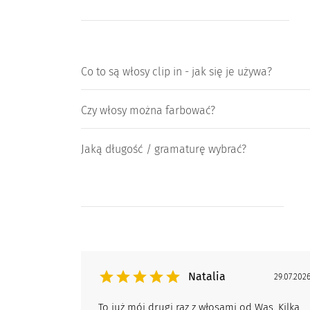
Co to są włosy clip in - jak się je używa?
Czy włosy można farbować?
Jaką długość / gramaturę wybrać?
Natalia
29.07.202
To już mój drugi raz z włosami od Was. Kilka