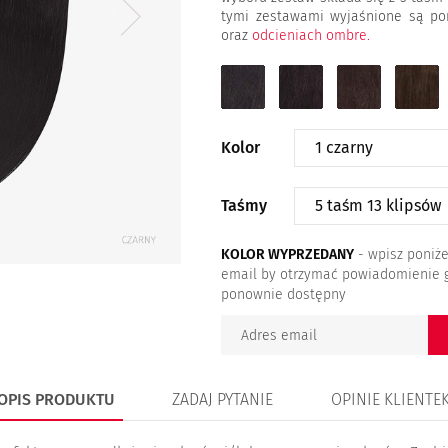
tymi zestawami wyjaśnione są po
oraz
odcieniach ombre.
1
1B
2
4
czarny
b.ciemny
ciemny
średni
brąz
brąz
brąz
Kolor
Taśmy
KOLOR WYPRZEDANY
- wpisz poniże
email by otrzymać powiadomienie 
ponownie dostępny
OPIS PRODUKTU
ZADAJ PYTANIE
OPINIE KLIENTE