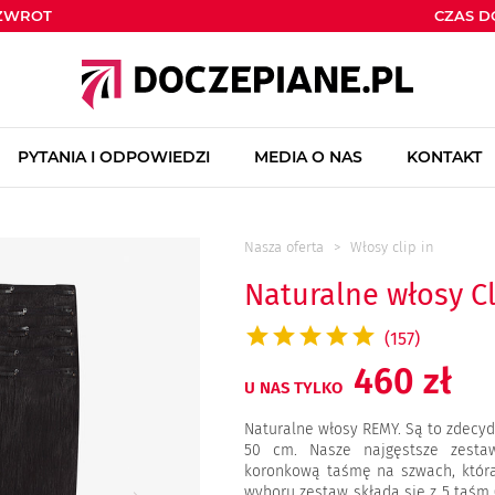
ZWROT
CZAS 
PYTANIA I ODPOWIEDZI
MEDIA O NAS
KONTAKT
Nasza oferta
Włosy clip in
Naturalne włosy Cl
(157)
460 zł
U NAS TYLKO
Naturalne włosy REMY. Są to zdecyd
50 cm. Nasze najgęstsze zesta
koronkową taśmę na szwach, która
wyboru zestaw składa się z 5 taśm 