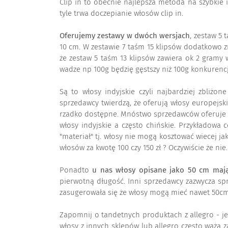
Clip in to obecnie najlepsza metoda na szybkie 
tyle trwa doczepianie włosów clip in.
Oferujemy zestawy w dwóch wersjach
, zestaw 5 
10 cm. W zestawie 7 taśm 15 klipsów dodatkowo zn
że zestaw 5 taśm 13 klipsów zawiera ok 2 gramy 
wadze np 100g będzię gęstszy niż 100g konkurencji
Są to włosy indyjskie czyli najbardziej zbliżon
sprzedawcy twierdzą, że oferują włosy europejski
rzadko dostępne. Mnóstwo sprzedawców oferuje "wło
włosy indyjskie a często chińskie. Przykładowa 
"materiał" tj. włosy nie mogą kosztować wiecej j
włosów za kwotę 100 czy 150 zł ? Oczywiście że ni
Ponadto
u nas włosy opisane jako 50 cm mają
pierwotną długość. Inni sprzedawcy zazwycza spr
zasugerowała się że włosy mogą mieć nawet 50cm. 
Zapomnij o tandetnych produktach z allegro - je
włosy z innych sklepów lub allegro czesto ważą 