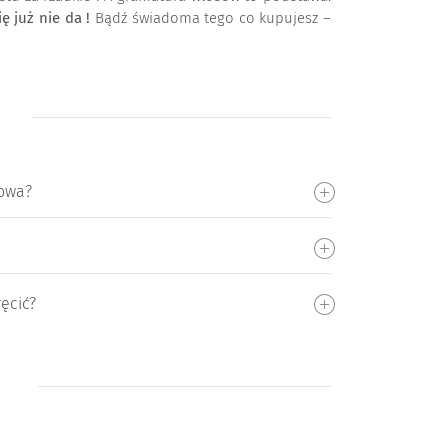
 już nie da !
Bądź świadoma tego co kupujesz –
mowa?
ęcić?