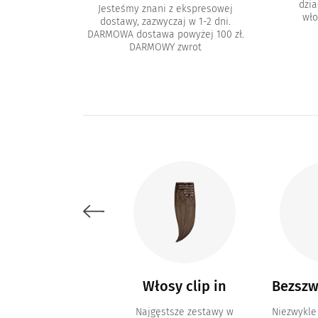
dzia
Jesteśmy znani z ekspresowej
wło
dostawy, zazwyczaj w 1-2 dni.
DARMOWA dostawa powyżej 100 zł.
DARMOWY zwrot
Akcesoria i
Włosy clip in
Bezszw
kosmetyki
Najgęstsze zestawy w
Niezwykle