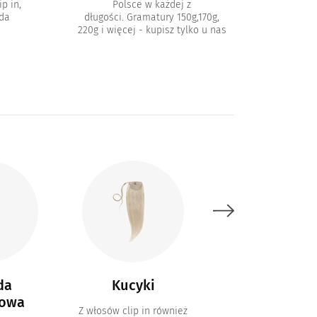
p in,
Polsce w każdej z
oda
długości. Gramatury 150g,170g,
220g i więcej - kupisz tylko u nas
da
Kucyki
Włosy ombr
owa
Z włosów clip in również
Tradycyjne zestawy 