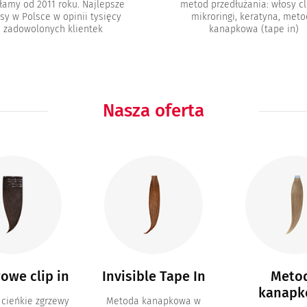
łamy od 2011 roku. Najlepsze
metod przedłużania: włosy cli
sy w Polsce w opinii tysięcy
mikroringi, keratyna, met
zadowolonych klientek
kanapkowa (tape in)
Nasza oferta
owe clip in
Invisible Tape In
Meto
kanapk
 cieńkie zgrzewy
Metoda kanapkowa w