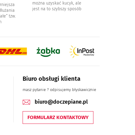
można uzyskać kucyk, ale
in w kolorach omb
rniejsza
jest na to szybszy sposób
łużania
ałe” tzw.
n
Biuro obsługi klienta
masz pytanie ? odpisujemy błyskawicznie
biuro@doczepiane.pl
FORMULARZ KONTAKTOWY