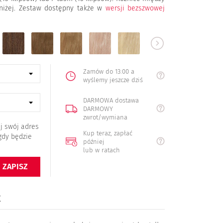
niżej. Zestaw dostępny także w
wersji bezszwowej
6
8
16
20
22
613
60
32
naturalny
jasny
ciemny
naturalny
średni
jasny
b.jasny
mied
brąz
brąz
blond
blond
blond
blond
blond
Zamów do 13:00 a
wyślemy jeszcze dziś
DARMOWA dostawa
DARMOWY
zwrot/wymiana
j swój adres
Kup teraz, zapłać
gdy będzie
później
lub w ratach
ZAPISZ
K