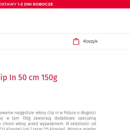
DOSTAWY
1-2 DNI ROBOCZE
Koszyk
ip In 50 cm 150g
owanie najgęstsze włosy clip in w Polsce o długości
wy w tym 150g zawierają dodatkowo specjalną
 chroni włosy przed wypadaniem. W zależności od
(13 klipsów) lub 7 taśm (15 klipsów). Różnice między