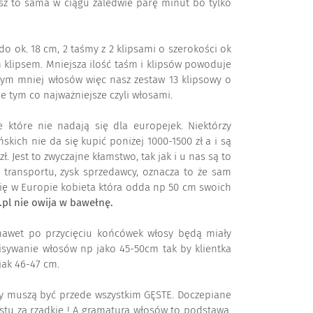
isz to sama w ciągu zaledwie parę minut bo tylko
 do ok. 18 cm, 2 taśmy z 2 klipsami o szerokości ok
m klipsem. Mniejsza ilość taśm i klipsów powoduje
 tym mniej włosów więc nasz zestaw 13 klipsowy o
e tym co najważniejsze czyli włosami.
ie które nie nadają się dla europejek. Niektórzy
kich nie da się kupić poniżej 1000-1500 zł a i są
 Jest to zwyczajne kłamstwo, tak jak i u nas są to
, transportu, zysk sprzedawcy, oznacza to że sam
 się w Europie kobieta która odda np 50 cm swoich
pl nie owija w bawełnę.
awet po przycięciu końcówek włosy będą miały
pisywanie włosów np jako 45-50cm tak by klientka
jak 46-47 cm.
osy muszą być przede wszystkim GĘSTE. Doczepiane
stu za rzadkie ! A gramatura włosów to podstawa.