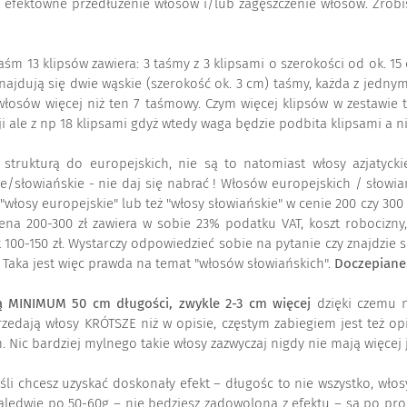
i efektowne przedłużenie włosów i/lub zagęszczenie włosów. Zrob
taśm 13 klipsów zawiera: 3 taśmy z 3 klipsami o szerokości od ok. 15
ajdują się dwie wąskie (szerokość ok. 3 cm) taśmy, każda z jedny
włosów więcej niż ten 7 taśmowy. Czym więcej klipsów w zestawie
 ale z np 18 klipsami gdyż wtedy waga będzie podbita klipsami a ni
e strukturą do europejskich, nie są to natomiast włosy azjatyck
e/słowiańskie - nie daj się nabrać ! Włosów europejskich / słowiańs
sy europejskie" lub też "włosy słowiańskie" w cenie 200 czy 300 zł.
cena 200-300 zł zawiera w sobie 23% podatku VAT, koszt robocizny
ak 100-150 zł. Wystarczy odpowiedzieć sobie na pytanie czy znajdzie
e. Taka jest więc prawda na temat "włosów słowiańskich".
Doczepiane.
 MINIMUM 50 cm długości, zwykle 2-3 cm więcej
dzięki czemu n
zedają włosy KRÓTSZE niż w opisie, częstym zabiegiem jest też o
Nic bardziej mylnego takie włosy zazwyczaj nigdy nie mają więcej 
śli chcesz uzyskać doskonały efekt – długośc to nie wszystko, wł
zaledwie po 50-60g – nie będziesz zadowolona z efektu – są po pro