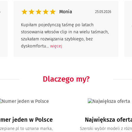
Monia
6
25.05.2026
Kupiłam pojedynczą taśmę po latach
stosowania włosów clip in na wielu taśmach,
szukałam rozwiązania szybkiego, bez
dyskomfortu...
więcej
Dlaczego my?
mer jeden w Polsce
Największa ofert
zepiane.pl to uznana marka,
Szeroki wybór modeli z róż