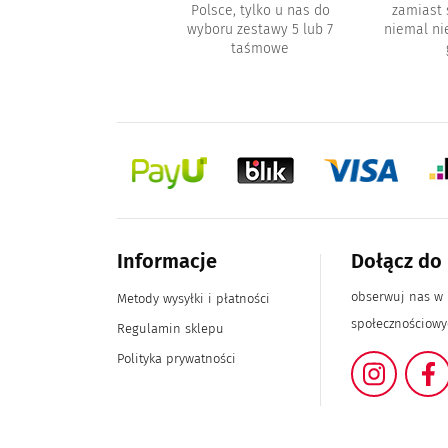
Polsce, tylko u nas do
zamiast
metyki do pielęgnacji
wyboru zestawy 5 lub 7
niemal n
sów i akcesoria typu
taśmowe
inki, paski z klejem
Informacje
Dołącz do
obserwuj nas w
Metody wysyłki i płatności
społecznościow
Regulamin sklepu
Polityka prywatności
Instag