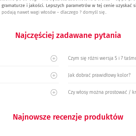
ramaturze i jakości. Lepszych parametrów w tej cenie uzyskać się
e podają nawet wagi włosów – dlaczego ? domyśl się..
Najczęściej zadawane pytania
Czym się różni wersja 5 i 7 taś
Jak dobrać prawidłowy kolor?
Czy włosy można prostować / kr
Najnowsze recenzje produktów