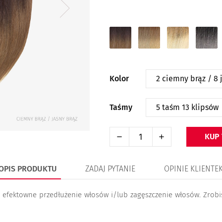
2
6
16
1
ciemny
naturalny
ciemny
czarny
brąz
brąz
blond
/
/
/
/
silver
8
16
613
Kolor
jasny
ciemny
jasny
brąz
blond
blond
Taśmy
KUP
OPIS PRODUKTU
ZADAJ PYTANIE
OPINIE KLIENTE
i efektowne przedłużenie włosów i/lub zagęszczenie włosów. Zrob