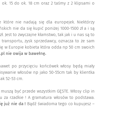
 ok. 15 do ok. 18 cm oraz 2 taśmy z 2 klipsami o
ie które nie nadają się dla europejek. Niektórzy
kich nie da się kupić poniżej 1000-1500 zł a i są
 Jest to zwyczajne kłamstwo, tak jak i u nas są to
, transportu, zysk sprzedawcy, oznacza to że sam
 się w Europie kobieta która odda np 50 cm swoich
pl nie owija w bawełnę.
awet po przycięciu końcówek włosy będą miały
pisywanie włosów np jako 50-55cm tak by klientka
ak 52-53 cm.
y muszą być przede wszystkim GĘSTE. Włosy clip in
u za rzadkie ! A gramatura włosów to podstawa.
 już nie da !
Bądź świadoma tego co kupujesz –