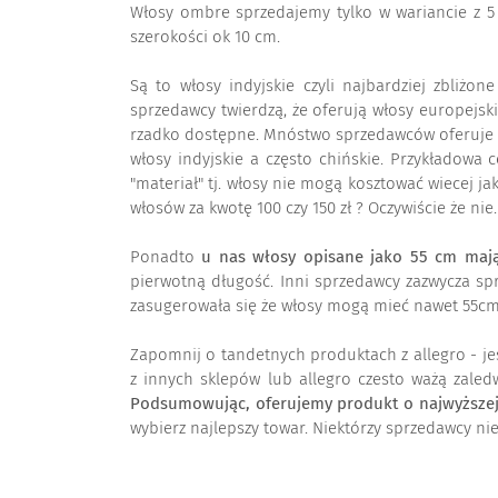
Włosy ombre sprzedajemy tylko w wariancie z 5 t
szerokości ok 10 cm.
Są to włosy indyjskie czyli najbardziej zbliżon
sprzedawcy twierdzą, że oferują włosy europejski
rzadko dostępne. Mnóstwo sprzedawców oferuje "wło
włosy indyjskie a często chińskie. Przykładowa 
"materiał" tj. włosy nie mogą kosztować wiecej j
włosów za kwotę 100 czy 150 zł ? Oczywiście że ni
Ponadto
u nas włosy opisane jako 55 cm mają
pierwotną długość. Inni sprzedawcy zazwycza spr
zasugerowała się że włosy mogą mieć nawet 55cm. 
Zapomnij o tandetnych produktach z allegro - jeś
z innych sklepów lub allegro czesto ważą zale
Podsumowując, oferujemy produkt o najwyższej g
wybierz najlepszy towar. Niektórzy sprzedawcy ni