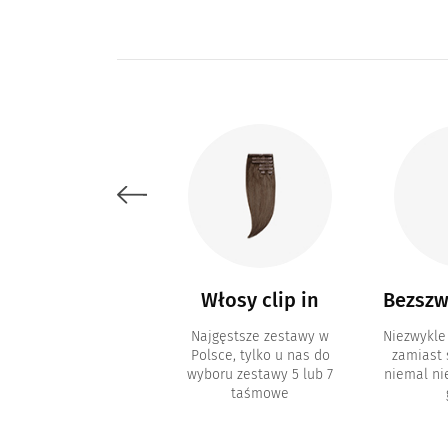
Akcesoria i
Włosy clip in
Bezszw
kosmetyki
Najgęstsze zestawy w
Niezwykle
Polsce, tylko u nas do
zamiast
metyki do pielęgnacji
wyboru zestawy 5 lub 7
niemal n
sów i akcesoria typu
taśmowe
inki, paski z klejem