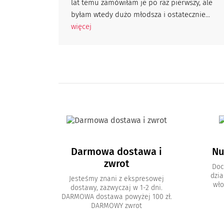
lat temu zamówiłam je po raz pierwszy, ale
byłam wtedy dużo młodsza i ostatecznie...
więcej
Darmowa dostawa i
Nu
zwrot
Doc
dzia
Jesteśmy znani z ekspresowej
wło
dostawy, zazwyczaj w 1-2 dni.
DARMOWA dostawa powyżej 100 zł.
DARMOWY zwrot