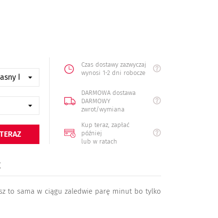
Czas dostawy zazwyczaj
wynosi 1-2 dni robocze
DARMOWA dostawa
DARMOWY
zwrot/wymiana
Kup teraz, zapłać
później
 TERAZ
lub w ratach
K
isz to sama w ciągu zaledwie parę minut bo tylko