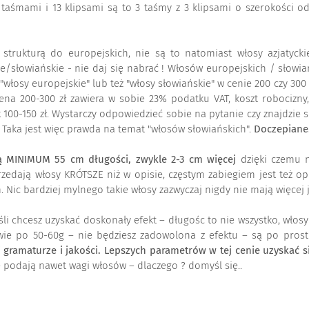
aśmami i 13 klipsami są to 3 taśmy z 3 klipsami o szerokości od
e strukturą do europejskich, nie są to natomiast włosy azjatyck
e/słowiańskie - nie daj się nabrać ! Włosów europejskich / słowiańs
sy europejskie" lub też "włosy słowiańskie" w cenie 200 czy 300 zł.
cena 200-300 zł zawiera w sobie 23% podatku VAT, koszt robocizny
ak 100-150 zł. Wystarczy odpowiedzieć sobie na pytanie czy znajdzie
e. Taka jest więc prawda na temat "włosów słowiańskich".
Doczepiane.
 MINIMUM 55 cm długości, zwykle 2-3 cm więcej
dzięki czemu n
zedają włosy KRÓTSZE niż w opisie, częstym zabiegiem jest też o
Nic bardziej mylnego takie włosy zazwyczaj nigdy nie mają więcej j
li chcesz uzyskać doskonały efekt – długośc to nie wszystko, włos
dwie po 50-60g – nie będziesz zadowolona z efektu – są po prost
ramaturze i jakości. Lepszych parametrów w tej cenie uzyskać się
e podają nawet wagi włosów – dlaczego ? domyśl się..