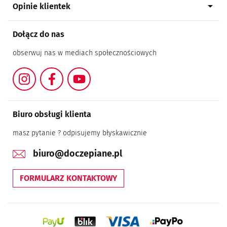
arrow_drop_down
Opinie klientek
Dołącz do nas
obserwuj nas w mediach społecznościowych
Instagram
Facebook
YouTube
Biuro obsługi klienta
masz pytanie ? odpisujemy błyskawicznie
biuro@doczepiane.pl
FORMULARZ KONTAKTOWY