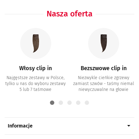
Nasza oferta
Włosy clip in
Bezszwowe clip in
Najgęstsze zestawy w Polsce,
Niezwykle cieńkie zgrzewy
tylko u nas do wyboru zestawy
zamiast szwów - taśmy niemal
5 lub 7 taśmowe
niewyczuwalne na głowie
arrow_drop_down
Informacje