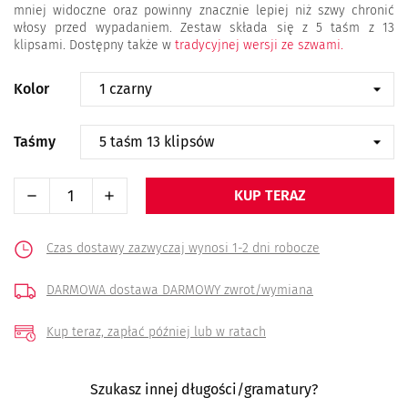
mniej widoczne oraz powinny znacznie lepiej niż szwy chronić
włosy przed wypadaniem. Zestaw składa się z 5 taśm z 13
klipsami. Dostępny także w
tradycyjnej wersji ze szwami.
Kolor
Taśmy
KUP TERAZ
Czas dostawy zazwyczaj wynosi 1-2 dni robocze
DARMOWA dostawa
DARMOWY zwrot/wymiana
Kup teraz, zapłać później
lub w ratach
Szukasz innej długości/gramatury?