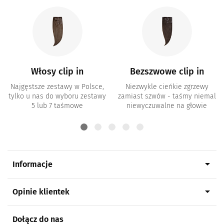
Włosy clip in
Bezszwowe clip in
Najgęstsze zestawy w Polsce,
Niezwykle cieńkie zgrzewy
tylko u nas do wyboru zestawy
zamiast szwów - taśmy niemal
5 lub 7 taśmowe
niewyczuwalne na głowie
arrow_drop_down
Informacje
arrow_drop_down
Opinie klientek
Dołącz do nas