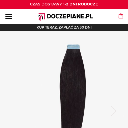
CZAS DOSTAWY
1-2 DNI ROBOCZE
menu
KUP TERAZ, ZAPŁAĆ ZA 30 DNI