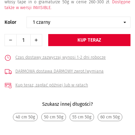
włosy tape in o gramaturze 50g w cenie 260-300 zł.
Dostępne
także w wersji INVISIBLE.
Kolor
KUP TERAZ
Czas dostawy zazwyczaj wynosi 1-2 dni robocze
DARMOWA dostawa
DARMOWY zwrot/wymiana
Kup teraz, zapłać później
lub w ratach
Szukasz innej długości?
40 cm 50g
50 cm 50g
55 cm 50g
60 cm 50g